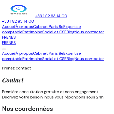
+33 1 82 83 14 00
+33 1 82 83 14 00
Accueil
À propos
Cabinet Paris 8e
Expertise
comptable
Patrimoine
Social et CSE
Blog
Nous contacter
FR
EN
ES
FR
EN
ES
Accueil
À propos
Cabinet Paris 8e
Expertise
comptable
Patrimoine
Social et CSE
Blog
Nous contacter
Prenez contact
Contact
Première consultation gratuite et sans engagement.
Décrivez votre besoin, nous vous répondons sous 24h.
Nos coordonnées