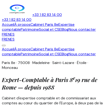
+33 1 82 83 14 00
+33 1 82 83 14 00
Accueil
À propos
Cabinet Paris 8e
Expertise
comptable
Patrimoine
Social et CSE
Blog
Nous contacter
FR
EN
ES
FR
EN
ES
Accueil
À propos
Cabinet Paris 8e
Expertise
comptable
Patrimoine
Social et CSE
Blog
Nous contacter
Paris 8e · 75008 · Madeleine · Saint-Lazare · Étoile ·
Monceau
e
Expert-Comptable à
Paris
8
19 rue de
Rome — depuis
1988
Cabinet d'expertise comptable et de commissariat aux
comptes au cœur du quartier de l'Europe, à deux pas de la