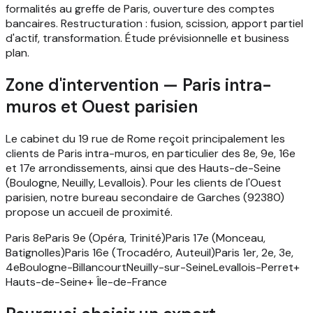
formalités au greffe de Paris, ouverture des comptes
bancaires. Restructuration : fusion, scission, apport partiel
d'actif, transformation. Étude prévisionnelle et business
plan.
Zone d'intervention — Paris intra-
muros et Ouest parisien
Le cabinet du 19 rue de Rome reçoit principalement les
clients de Paris intra-muros, en particulier des 8e, 9e, 16e
et 17e arrondissements, ainsi que des Hauts-de-Seine
(Boulogne, Neuilly, Levallois). Pour les clients de l'Ouest
parisien, notre bureau secondaire de Garches (92380)
propose un accueil de proximité.
Paris 8e
Paris 9e (Opéra, Trinité)
Paris 17e (Monceau,
Batignolles)
Paris 16e (Trocadéro, Auteuil)
Paris 1er, 2e, 3e,
4e
Boulogne-Billancourt
Neuilly-sur-Seine
Levallois-Perret
+
Hauts-de-Seine
+ Île-de-France