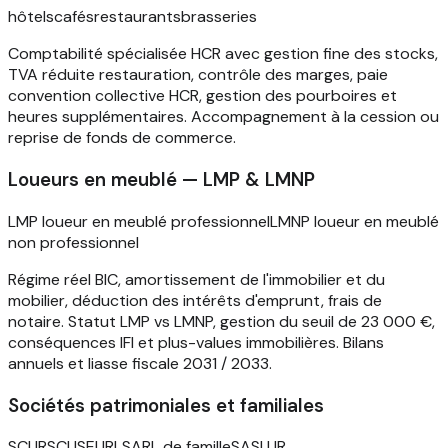
hôtels
cafés
restaurants
brasseries
Comptabilité spécialisée HCR avec gestion fine des stocks,
TVA réduite restauration, contrôle des marges, paie
convention collective HCR, gestion des pourboires et
heures supplémentaires. Accompagnement à la cession ou
reprise de fonds de commerce.
Loueurs en meublé — LMP & LMNP
LMP loueur en meublé professionnel
LMNP loueur en meublé
non professionnel
Régime réel BIC, amortissement de l'immobilier et du
mobilier, déduction des intérêts d'emprunt, frais de
notaire. Statut LMP vs LMNP, gestion du seuil de 23 000 €,
conséquences IFI et plus-values immobilières. Bilans
annuels et liasse fiscale 2031 / 2033.
Sociétés patrimoniales et familiales
SCI IR
SCI IS
EURL
SARL de famille
SASU IR