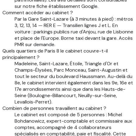
sur notre fiche établissement Google.
Comment accéder au cabinet ?
Par la Gare Saint-Lazare (à 3 minutes à pied) : métros
3, 12, 13, 14 — RER E — Transilien lignes J et L. En
voiture : parkings publics rue d'Anjou, rue de Lisbonne
et place de l'Europe. Borne taxi devant la gare. Accès
PMR sur demande.
Quels quartiers de Paris 8 le cabinet couvre-t-il
principalement ?
Madeleine, Saint-Lazare, Étoile, Triangle d'Or et
Champs-Élysées, Parc Monceau, Saint-Augustin et
tout le secteur du boulevard Haussmann. Au-delà du
8e, le cabinet intervient également dans les 9e, 16e et
17e arrondissements ainsi que dans les Hauts-de-
Seine (Boulogne-Billancourt, Neuilly-sur-Seine,
Levallois-Perret).
Combien de personnes travaillent au cabinet ?
Le cabinet est composé de 5 personnes : Michel
Bohdanowicz, expert-comptable et commissaire aux
comptes, accompagné de 4 collaborateurs
spécialisés en comptabilité, paie et fiscalité. Cette